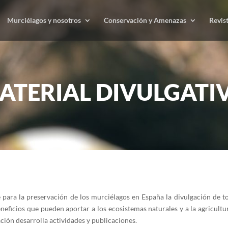
Murciélagos y nosotros
Conservación y Amenazas
Revis
ATERIAL DIVULGATI
para la preservación de los murciélagos en España la divulgación de tod
eficios que pueden aportar a los ecosistemas naturales y a la agricultura
ión desarrolla actividades y publicaciones.