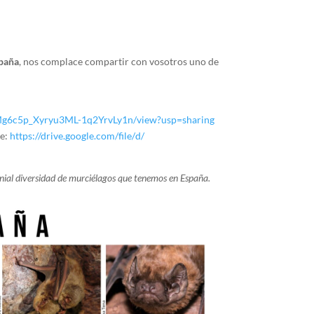
spaña
, nos complace compartir con vosotros uno de
g6c5p_Xyryu3ML-
1q2YrvLy1n/view?usp=sharing
e:
https://drive.google.com/file/
d/
enial diversidad de murciélagos que tenemos en España.