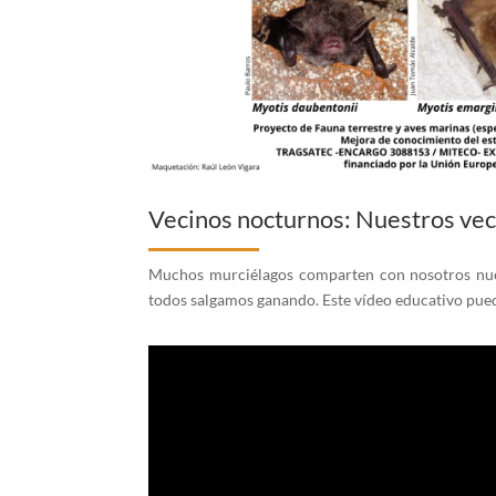
Vecinos nocturnos: Nuestros vec
Muchos murciélagos comparten con nosotros nues
todos salgamos ganando. Este vídeo educativo pued