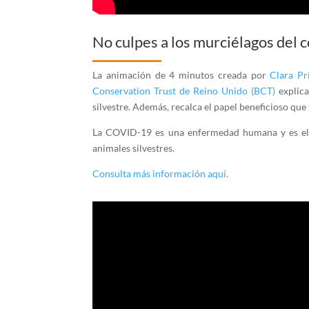
No culpes a los murciélagos del 
La animación de 4 minutos creada por
Clara Pr
Conservation Trust de Reino Unido (BCT)
explica
silvestre. Además, recalca el papel beneficioso qu
La COVID-19 es una enfermedad humana y es el p
animales silvestres.
Consulta más información aquí.