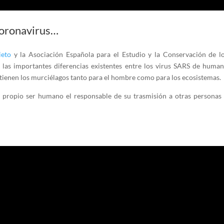
coronavirus…
ieto
y la Asociación Española para el Estudio y la Conservación de 
 las importantes diferencias existentes entre los virus SARS de huma
e tienen los murciélagos tanto para el hombre como para los ecosistemas.
ropio ser humano el responsable de su trasmisión a otras personas 