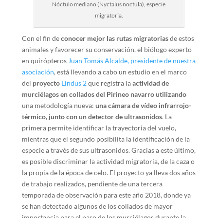
Nóctulo mediano (Nyctalus noctula), especie
migratoria.
Con el fin de
conocer mejor las rutas migratorias
de estos
animales y favorecer su conservación, el biólogo experto
en quirópteros
Juan Tomás Alcalde, presidente de nuestra
asociación
, está llevando a cabo un estudio en el marco
del
proyecto
Lindus 2
que registra la
actividad de
murciélagos en collados del Pirineo navarro utilizando
una metodología nueva:
una cámara de vídeo infrarrojo-
térmico, junto con un detector de ultrasonidos
. La
primera permite identificar la trayectoria del vuelo,
mientras que el segundo posibilita la identificación de la
especie a través de sus ultrasonidos. Gracias a este último,
es posible discriminar la actividad migratoria, de la caza o
la propia de la época de celo. El proyecto ya lleva dos años
de trabajo realizados, pendiente de una tercera
temporada de observación para este año 2018, donde ya
se han detectado algunos de los collados de mayor
importancia para el paso de los murciélagos durante la