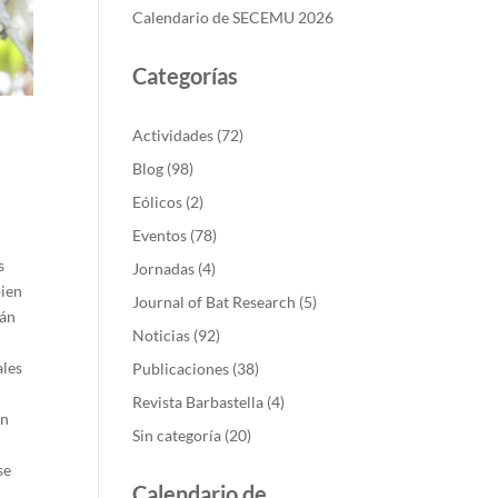
Calendario de SECEMU 2026
Categorías
Actividades
(72)
Blog
(98)
Eólicos
(2)
Eventos
(78)
s
Jornadas
(4)
bien
Journal of Bat Research
(5)
tán
Noticias
(92)
ales
Publicaciones
(38)
Revista Barbastella
(4)
ón
Sin categoría
(20)
se
Calendario de
,