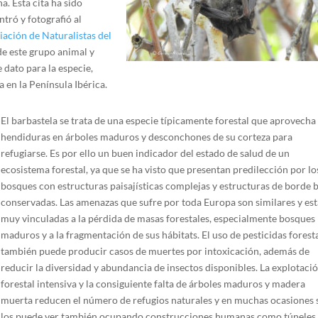
. Esta cita ha sido
tró y fotografió al
iación de Naturalistas del
de este grupo animal y
 dato para la especie,
 en la Península Ibérica.
El barbastela se trata de una especie típicamente forestal que aprovecha
hendiduras en árboles maduros y desconchones de su corteza para
refugiarse. Es por ello un buen indicador del estado de salud de un
ecosistema forestal, ya que se ha visto que presentan predilección por lo
bosques con estructuras paisajísticas complejas y estructuras de borde 
conservadas. Las amenazas que sufre por toda Europa son similares y es
muy vinculadas a la pérdida de masas forestales, especialmente bosques
maduros y a la fragmentación de sus hábitats. El uso de pesticidas forest
también puede producir casos de muertes por intoxicación, además de
reducir la diversidad y abundancia de insectos disponibles. La explotaci
forestal intensiva y la consiguiente falta de árboles maduros y madera
muerta reducen el número de refugios naturales y en muchas ocasiones 
los puede ver también ocupando construcciones humanas como túneles