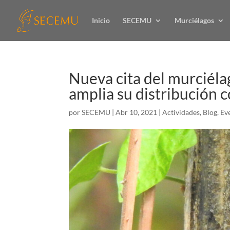
Inicio
SECEMU
Murciélagos
Nueva cita del murciéla
amplia su distribución c
por
SECEMU
|
Abr 10, 2021
|
Actividades
,
Blog
,
Ev