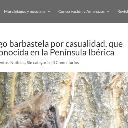
Murciélagos y nosotros
Conservación y Amenazas
Revis
go barbastela por casualidad, que
onocida en la Península Ibérica
entos
,
Noticias
,
Sin categoría
|
0 Comentarios