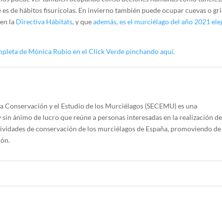
es de hábitos fisurícolas. En invierno también puede ocupar cuevas o gri
 en la
Directiva Hábitats
, y que
además, es el murciélago del año 2021 ele
ompleta de Mónica Rubio en el Click Verde pinchando aquí.
la Conservación y el Estudio de los Murciélagos (SECEMU) es una
y sin ánimo de lucro que reúne a personas interesadas en la realización d
ctividades de conservación de los murciélagos de España, promoviendo de
ión.